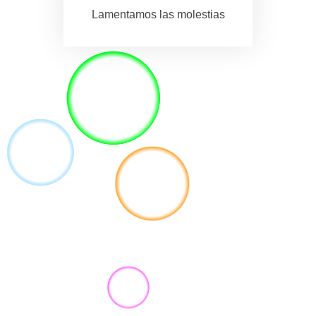
Lamentamos las molestias