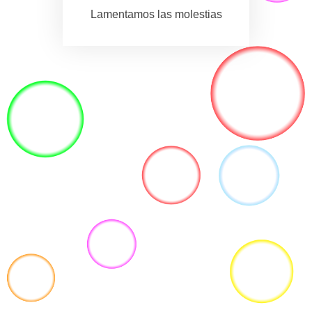
Lamentamos las molestias