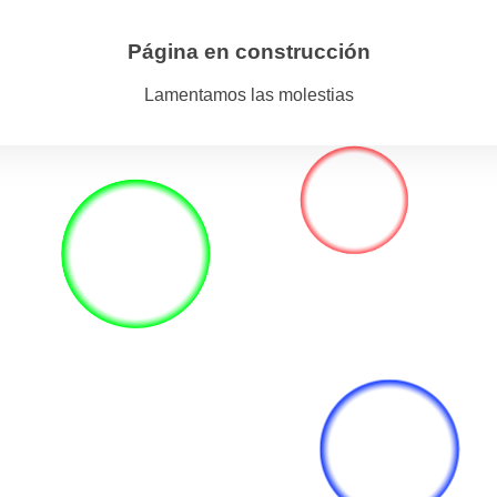
Página en construcción
Lamentamos las molestias