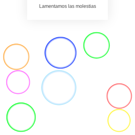
Lamentamos las molestias